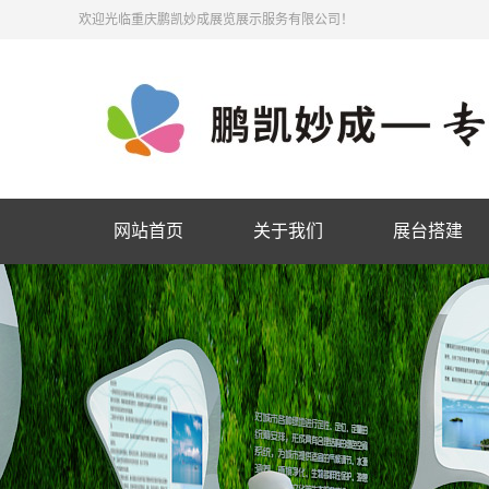
欢迎光临重庆鹏凯妙成展览展示服务有限公司！
网站首页
关于我们
展台搭建
公司简介
联系我们