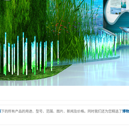
柜
下的所有产品的用途、型号、范围、图片、新闻及价格。同时我们还为您精选了
博物