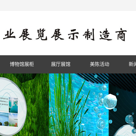
博物馆展柜
展厅展馆
美陈活动
新
公
行
技