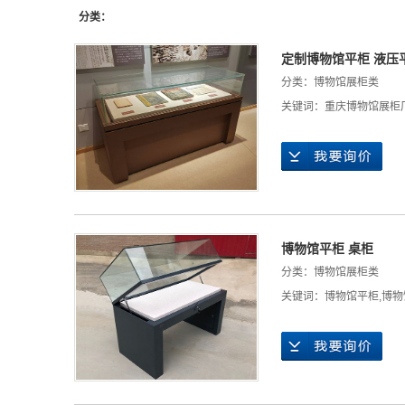
分类：
定制博物馆平柜 液压
分类：
博物馆展柜类
关键词：
重庆博物馆展柜
博物馆平柜 桌柜
分类：
博物馆展柜类
关键词：
博物馆平柜
,
博物