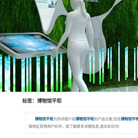
标签：博物馆平柜
博物馆平柜
为你详细介绍
博物馆平柜
的产品分类,包括
博物馆平
国地区获得用户好评，欲了解更多详细信息,请点击访问!