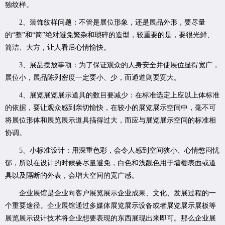
独纹样。
2、装饰纹样问题：不管是展位形象，还是展品外形，要尽量
的“整”和“简”绝对避免繁杂和琐碎的造型，较重要的是，要很光鲜、
简洁、大方，让人看后心情愉快。
3、展品摆放事项：为了保证观众的人身安全并使展位显得宽广，
展位小，展品陈列密度一定要小、少，而通道则要宽大。
4、展览展览展示道具的数目要减少：在标准选定上应以上体标准
的依据，要让观众感到亲切愉快，在较小的展览展示空间中，毫不可
将展位形体和展览展示道具搞得过大，而应与展览展示空间的标准相
协调。
5、小标准设计：用深重色彩，会令人感到空间狭小、心情憋闷忧
郁，所以在设计的时候要尽量避免，白色和浅靓色用于墙棚表面或道
具以及隔断的外表，会增大空间的宽广感。
企业展馆是企业向客户展览展示企业成果、文化、发展过程的一
个重要途径。企业展馆通过多媒体展览展示设备或者展览展示展板等
展览展示设计技术将企业想要表现的东西展现出来即可。那么企业展